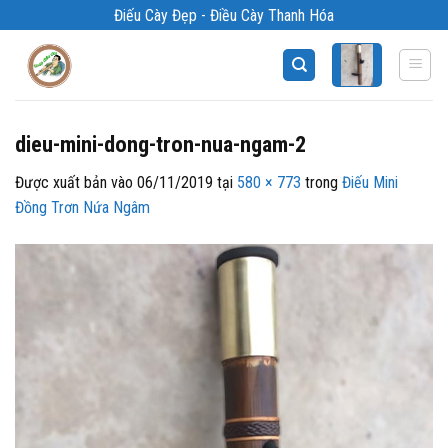
Bỏ
Điếu Cày Đẹp - Điều Cày Thanh Hóa
qua
nội
dung
dieu-mini-dong-tron-nua-ngam-2
Được xuất bản vào
06/11/2019
tại
580 × 773
trong
Điếu Mini
Đồng Trơn Nứa Ngâm