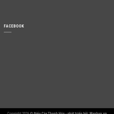
FACEBOOK
Copyright 2026 ©
Điếu Cày Thanh Hóa - phát triển bởi:
Manhan.vn