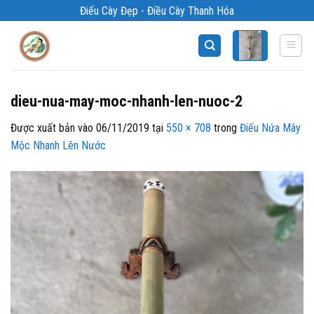
Bỏ
Điếu Cày Đẹp - Điều Cày Thanh Hóa
qua
nội
dung
dieu-nua-may-moc-nhanh-len-nuoc-2
Được xuất bản vào
06/11/2019
tại
550 × 708
trong
Điếu Nứa Mây
Mộc Nhanh Lên Nước