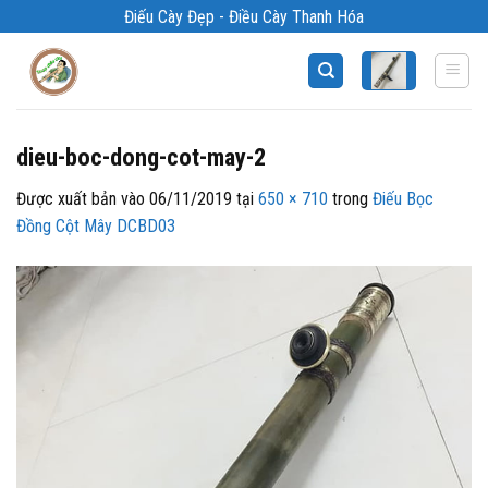
Bỏ
Điếu Cày Đẹp - Điều Cày Thanh Hóa
qua
nội
dung
dieu-boc-dong-cot-may-2
Được xuất bản vào
06/11/2019
tại
650 × 710
trong
Điếu Bọc
Đồng Cột Mây DCBD03