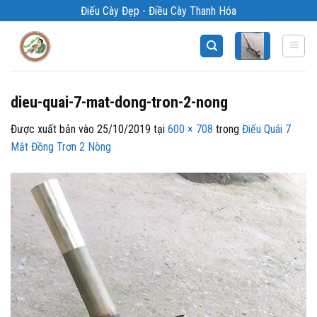
Bỏ
Điếu Cày Đẹp - Điều Cày Thanh Hóa
qua
nội
dung
dieu-quai-7-mat-dong-tron-2-nong
Được xuất bản vào
25/10/2019
tại
600 × 708
trong
Điếu Quái 7
Mắt Đồng Trơn 2 Nòng