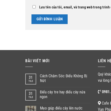
Lưu tên của tôi, email, và trang web trong trình 
BÀI VIẾT MỚI
LIÊN H
Quý khá
Cách Chăm Sóc Điếu Không Bị
31
vui lòng 
Nứt
Th3
0981.
Điếu cày tre hay điếu cày nứa
31
ngon
Th3
Cafe 
Mẹo giúp điếu cày lên nước
Vạn Phú