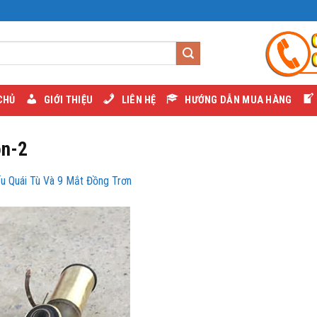
CHỦ
GIỚI THIỆU
LIÊN HỆ
HƯỚNG DẪN MUA HÀNG
on-2
ếu Quái Tù Và 9 Mắt Đồng Trơn