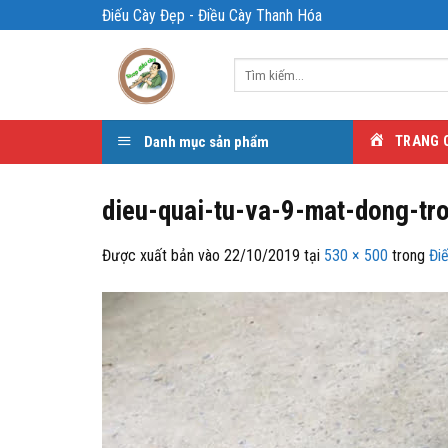
Bỏ
Điếu Cày Đẹp - Điều Cày Thanh Hóa
qua
nội
Tìm
dung
kiếm:
Danh mục sản phẩm
TRANG 
dieu-quai-tu-va-9-mat-dong-tr
Được xuất bản vào
22/10/2019
tại
530 × 500
trong
Đi