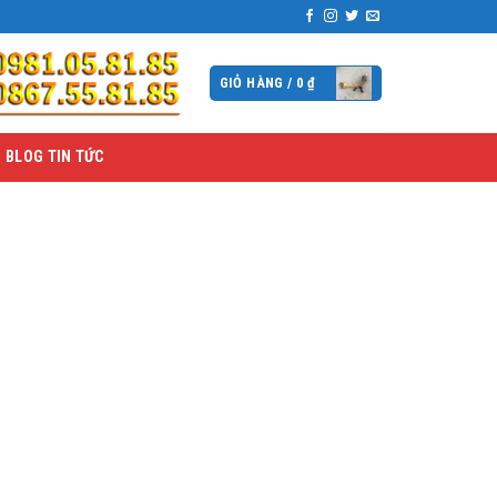
GIỎ HÀNG /
0
₫
BLOG TIN TỨC