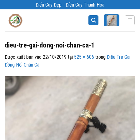
Bỏ
Điếu Cày Đẹp - Điều Cày Thanh Hóa
qua
nội
dung
dieu-tre-gai-dong-noi-chan-ca-1
Được xuất bản vào
22/10/2019
tại
525 × 606
trong
Điếu Tre Gai
Đồng Nổi Chân Cá