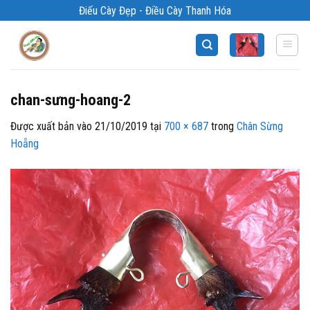
Bỏ
Điếu Cày Đẹp - Điều Cày Thanh Hóa
qua
nội
dung
chan-sưng-hoang-2
Được xuất bản vào
21/10/2019
tại
700 × 687
trong
Chân Sừng
Hoẵng