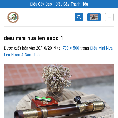
Bỏ
Điếu Cày Đẹp - Điều Cày Thanh Hóa
qua
nội
dung
dieu-mini-nua-len-nuoc-1
Được xuất bản vào
20/10/2019
tại
700 × 500
trong
Điếu Mini Nứa
Lên Nước 4 Năm Tuổi