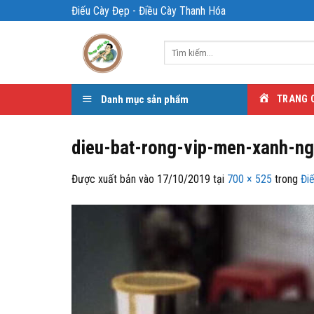
Bỏ
Điếu Cày Đẹp - Điều Cày Thanh Hóa
qua
nội
Tìm
dung
kiếm:
Danh mục sản phẩm
TRANG 
dieu-bat-rong-vip-men-xanh-n
Được xuất bản vào
17/10/2019
tại
700 × 525
trong
Đi