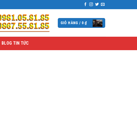
GIỎ HÀNG /
0
₫
BLOG TIN TỨC