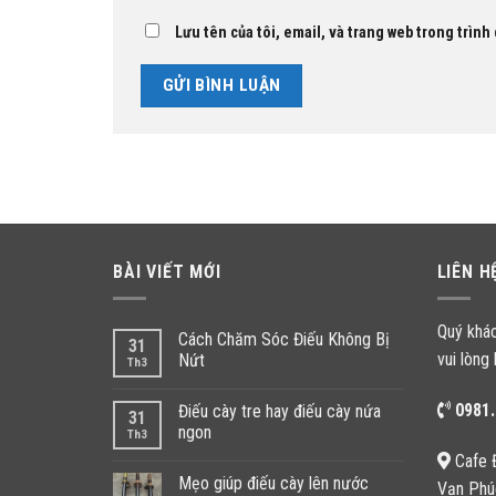
Lưu tên của tôi, email, và trang web trong trình 
BÀI VIẾT MỚI
LIÊN H
Quý khá
Cách Chăm Sóc Điếu Không Bị
31
vui lòng 
Nứt
Th3
0981.
Điếu cày tre hay điếu cày nứa
31
ngon
Th3
Cafe 
Mẹo giúp điếu cày lên nước
Vạn Phú