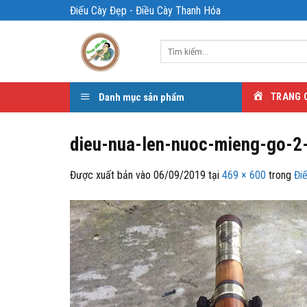
Bỏ
Điếu Cày Đẹp - Điều Cày Thanh Hóa
qua
nội
Tìm
dung
kiếm:
Danh mục sản phẩm
TRANG 
dieu-nua-len-nuoc-mieng-go-2
Được xuất bản vào
06/09/2019
tại
469 × 600
trong
Đi