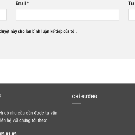
Email
*
Tra
duyệt này cho lần bình luận kế tiếp của tôi.
Ệ
CHỈ ĐƯỜNG
ch có nhu cầu cần được tư vấn
liên hệ với chúng tôi theo:
05.81.85