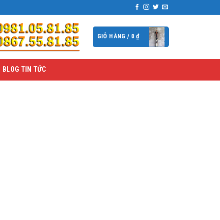
GIỎ HÀNG /
0
₫
BLOG TIN TỨC