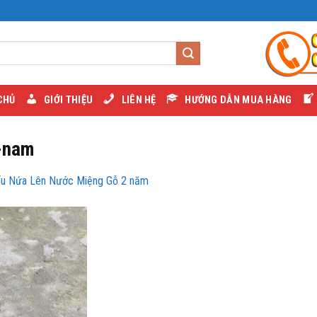
CHỦ
GIỚI THIỆU
LIÊN HỆ
HƯỚNG DẪN MUA HÀNG
-nam
ếu Nứa Lên Nước Miệng Gỗ 2 năm