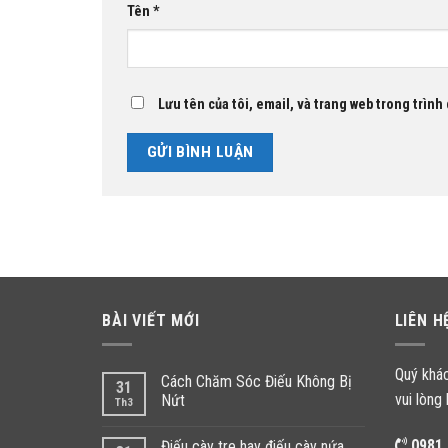
Tên
*
Lưu tên của tôi, email, và trang web trong trình 
BÀI VIẾT MỚI
LIÊN H
Quý khá
Cách Chăm Sóc Điếu Không Bị
31
vui lòng 
Nứt
Th3
0981.
Điếu cày tre hay điếu cày nứa