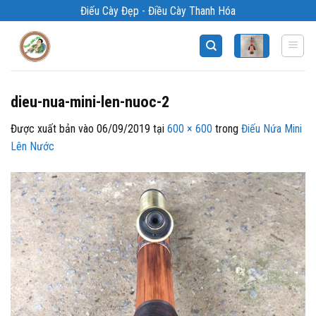
Bỏ
Điếu Cày Đẹp - Điều Cày Thanh Hóa
qua
nội
dung
dieu-nua-mini-len-nuoc-2
Được xuất bản vào
06/09/2019
tại
600 × 600
trong
Điếu Nứa Mini
Lên Nước