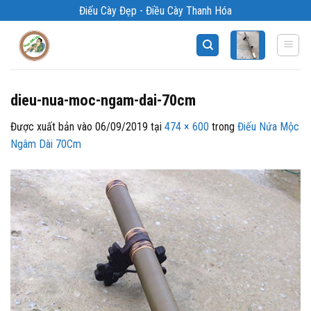
Bỏ
Điếu Cày Đẹp - Điều Cày Thanh Hóa
qua
nội
dung
dieu-nua-moc-ngam-dai-70cm
Được xuất bản vào
06/09/2019
tại
474 × 600
trong
Điếu Nứa Mộc
Ngâm Dài 70Cm