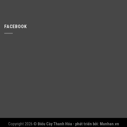
FACEBOOK
Copyright 2026 ©
Điếu Cày Thanh Hóa - phát triển bởi:
Manhan.vn