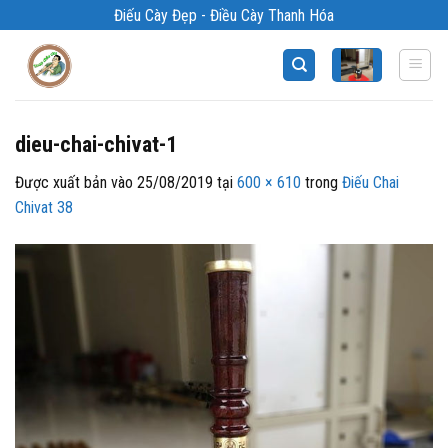
Bỏ
Điếu Cày Đẹp - Điều Cày Thanh Hóa
qua
nội
dung
dieu-chai-chivat-1
Được xuất bản vào
25/08/2019
tại
600 × 610
trong
Điếu Chai
Chivat 38