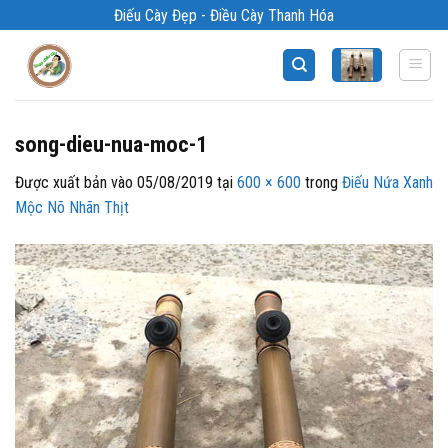
Bỏ
Điếu Cày Đẹp - Điều Cày Thanh Hóa
qua
nội
dung
song-dieu-nua-moc-1
Được xuất bản vào
05/08/2019
tại
600 × 600
trong
Điếu Nứa Xanh
Mộc Nõ Nhãn Thịt