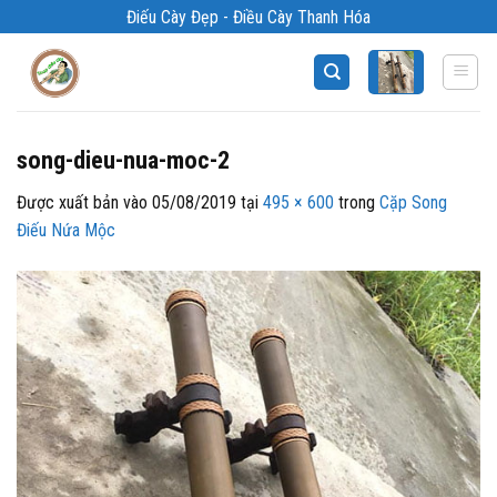
Bỏ
Điếu Cày Đẹp - Điều Cày Thanh Hóa
qua
nội
dung
song-dieu-nua-moc-2
Được xuất bản vào
05/08/2019
tại
495 × 600
trong
Cặp Song
Điếu Nứa Mộc