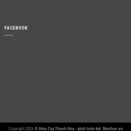
FACEBOOK
Copyright 2026 ©
Điếu Cày Thanh Hóa - phát triển bởi:
Manhan.vn