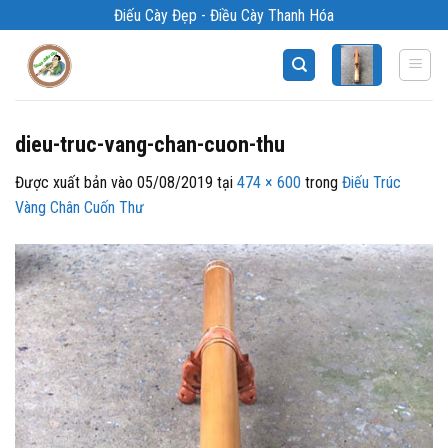
Bỏ
Điếu Cày Đẹp - Điều Cày Thanh Hóa
qua
nội
dung
dieu-truc-vang-chan-cuon-thu
Được xuất bản vào
05/08/2019
tại
474 × 600
trong
Điếu Trúc
Vàng Chân Cuốn Thư