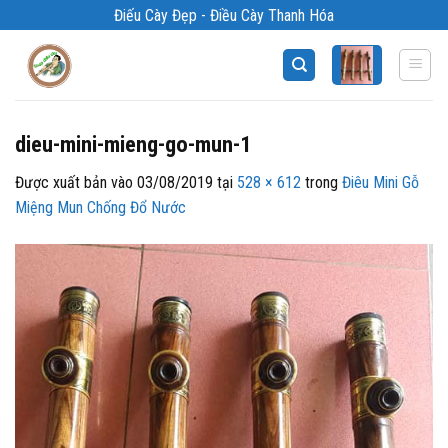
Bỏ
Điếu Cày Đẹp - Điều Cày Thanh Hóa
qua
nội
dung
dieu-mini-mieng-go-mun-1
Được xuất bản vào
03/08/2019
tại
528 × 612
trong
Điêu Mini Gỗ
Miệng Mun Chống Đổ Nước