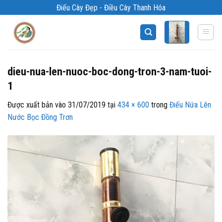
Bỏ
Điếu Cày Đẹp - Điều Cày Thanh Hóa
qua
nội
dung
dieu-nua-len-nuoc-boc-dong-tron-3-nam-tuoi-
1
Được xuất bản vào
31/07/2019
tại
434 × 600
trong
Điếu Nứa Lên
Nước Bọc Đồng Trơn