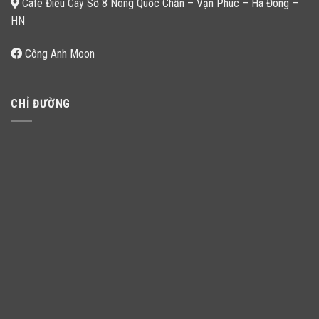
Cafe Điếu Cày Số 8 Nông Quốc Chấn – Vạn Phúc – Hà Đông –
HN
Công Anh Moon
CHỈ ĐƯỜNG