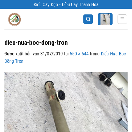
Bỏ
Điếu Cày Đẹp - Điều Cày Thanh Hóa
qua
nội
dung
dieu-nua-boc-dong-tron
Được xuất bản vào
31/07/2019
tại
550 × 644
trong
Điếu Nứa Bọc
Đồng Trơn