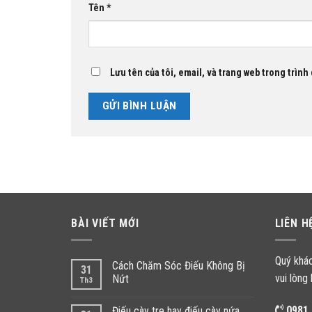
Tên
*
Lưu tên của tôi, email, và trang web trong trình 
BÀI VIẾT MỚI
LIÊN H
Quý khá
Cách Chăm Sóc Điếu Không Bị
31
vui lòng 
Nứt
Th3
0981.
Điếu cày tre hay điếu cày nứa