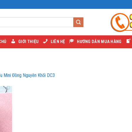
CHỦ
GIỚI THIỆU
LIÊN HỆ
HƯỚNG DẪN MUA HÀNG
ếu Mini Đồng Nguyên Khối DC3