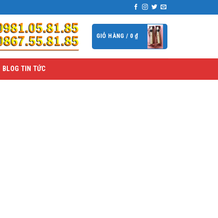
GIỎ HÀNG /
0
₫
BLOG TIN TỨC