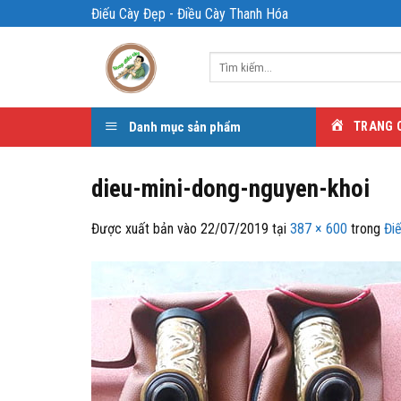
Bỏ
Điếu Cày Đẹp - Điều Cày Thanh Hóa
qua
nội
Tìm
dung
kiếm:
Danh mục sản phẩm
TRANG 
dieu-mini-dong-nguyen-khoi
Được xuất bản vào
22/07/2019
tại
387 × 600
trong
Đi