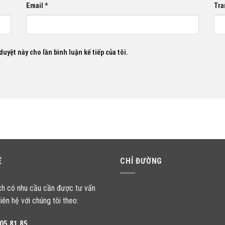
Email
*
Tra
duyệt này cho lần bình luận kế tiếp của tôi.
Ệ
CHỈ ĐƯỜNG
ch có nhu cầu cần được tư vấn
liên hệ với chúng tôi theo:
05.81.85