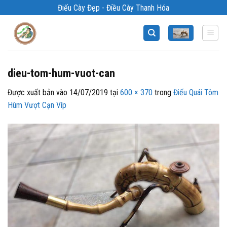
Bỏ
Điếu Cày Đẹp - Điều Cày Thanh Hóa
qua
nội
dung
dieu-tom-hum-vuot-can
Được xuất bản vào
14/07/2019
tại
600 × 370
trong
Điếu Quái Tôm
Hùm Vượt Cạn Víp