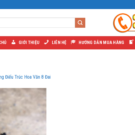
CHỦ
GIỚI THIỆU
LIÊN HỆ
HƯỚNG DẪN MUA HÀNG
ng Điếu Trúc Hoa Văn 8 Đai