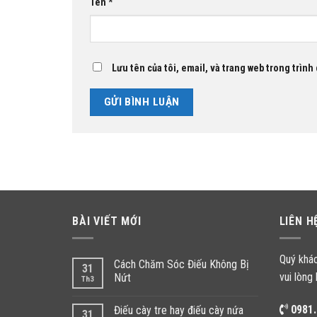
Tên
*
Lưu tên của tôi, email, và trang web trong trình 
BÀI VIẾT MỚI
LIÊN H
Quý khá
Cách Chăm Sóc Điếu Không Bị
31
vui lòng 
Nứt
Th3
0981.
Điếu cày tre hay điếu cày nứa
31