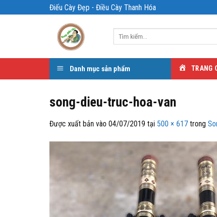
Bỏ
Điếu Cày Đẹp - Điều Cày Thanh Hóa
qua
nội
Tìm
dung
kiếm:
Danh mục sản phẩm
TRANG 
song-dieu-truc-hoa-van
Được xuất bản vào
04/07/2019
tại
500 × 617
trong
So