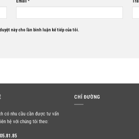
Email
*
Tra
duyệt này cho lần bình luận kế tiếp của tôi.
Ệ
CHỈ ĐƯỜNG
ch có nhu cầu cần được tư vấn
liên hệ với chúng tôi theo:
05.81.85