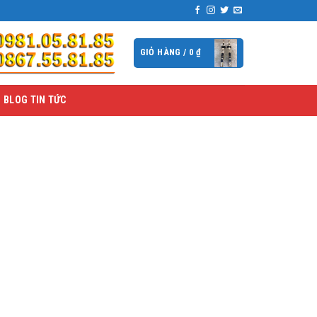
GIỎ HÀNG /
0
₫
BLOG TIN TỨC