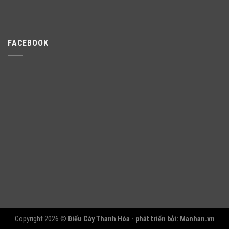
FACEBOOK
Copyright 2026 ©
Điếu Cày Thanh Hóa - phát triển bởi:
Manhan.vn