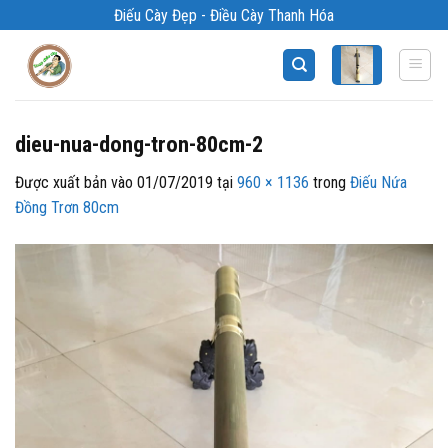
Bỏ
Điếu Cày Đẹp - Điều Cày Thanh Hóa
qua
nội
dung
dieu-nua-dong-tron-80cm-2
Được xuất bản vào
01/07/2019
tại
960 × 1136
trong
Điếu Nứa
Đồng Trơn 80cm