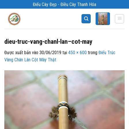
Bỏ
Điếu Cày Đẹp - Điều Cày Thanh Hóa
qua
nội
dung
dieu-truc-vang-chanl-lan–cot-may
Được xuất bản vào
30/06/2019
tại
450 × 600
trong
Điếu Trúc
Vàng Chân Lân Cột Mây Thật