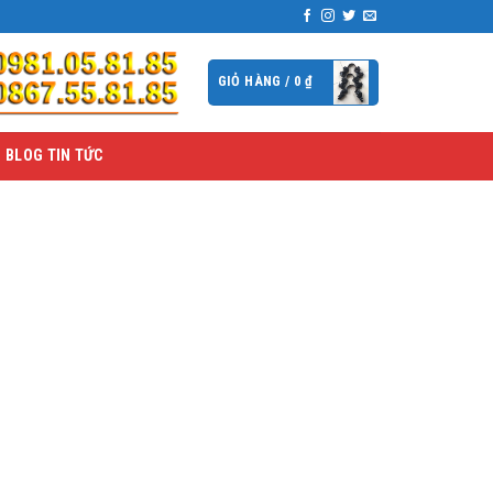
GIỎ HÀNG /
0
₫
BLOG TIN TỨC