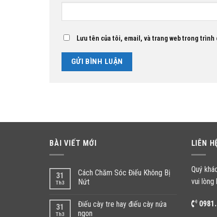
Lưu tên của tôi, email, và trang web trong trình 
BÀI VIẾT MỚI
LIÊN H
Quý khá
Cách Chăm Sóc Điếu Không Bị
31
vui lòng 
Nứt
Th3
0981.
Điếu cày tre hay điếu cày nứa
31
ngon
Th3