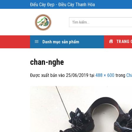
Bỏ
Điếu Cày Đẹp - Điều Cày Thanh Hóa
qua
nội
Tìm
dung
kiếm:
Danh mục sản phẩm
TRANG 
chan-nghe
Được xuất bản vào
25/06/2019
tại
488 × 600
trong
Ch