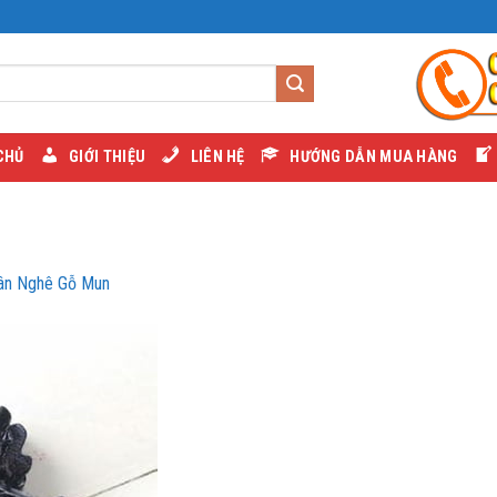
CHỦ
GIỚI THIỆU
LIÊN HỆ
HƯỚNG DẪN MUA HÀNG
ân Nghê Gỗ Mun