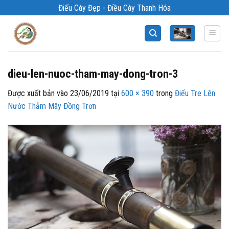
Bỏ
Điếu Cày Đẹp - Điều Cày Thanh Hóa
qua
nội
dung
dieu-len-nuoc-tham-may-dong-tron-3
Được xuất bản vào
23/06/2019
tại
600 × 390
trong
Điếu Tre Lên
Nước Thảm Mây Đồng Trơn