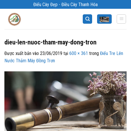
Bỏ
Điếu Cày Đẹp - Điều Cày Thanh Hóa
qua
nội
dung
dieu-len-nuoc-tham-may-dong-tron
Được xuất bản vào
23/06/2019
tại
600 × 361
trong
Điếu Tre Lên
Nước Thảm Mây Đồng Trơn