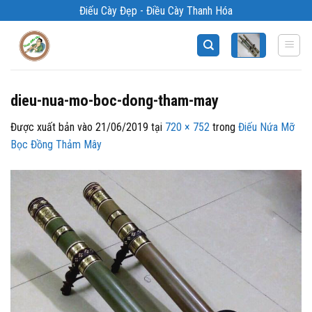
Bỏ
Điếu Cày Đẹp - Điều Cày Thanh Hóa
qua
nội
dung
dieu-nua-mo-boc-dong-tham-may
Được xuất bản vào
21/06/2019
tại
720 × 752
trong
Điếu Nứa Mỡ
Bọc Đồng Thảm Mây