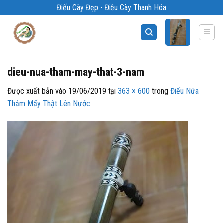
Bỏ
Điếu Cày Đẹp - Điều Cày Thanh Hóa
qua
nội
dung
dieu-nua-tham-may-that-3-nam
Được xuất bản vào
19/06/2019
tại
363 × 600
trong
Điếu Nứa
Thảm Mấy Thật Lên Nước