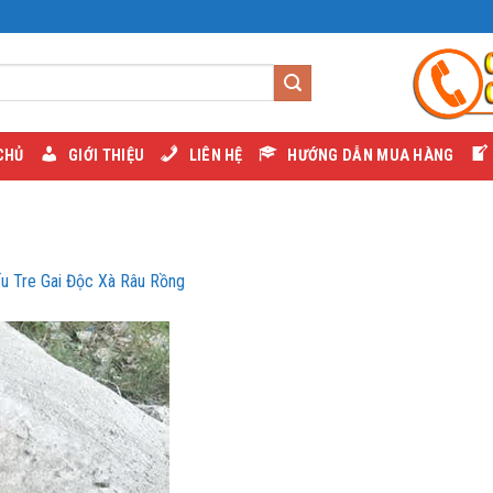
CHỦ
GIỚI THIỆU
LIÊN HỆ
HƯỚNG DẪN MUA HÀNG
ếu Tre Gai Độc Xà Râu Rồng