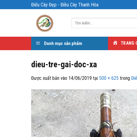
Bỏ
Điếu Cày Đẹp - Điều Cày Thanh Hóa
qua
nội
Tìm
dung
kiếm:
Danh mục sản phẩm
TRANG 
dieu-tre-gai-doc-xa
Được xuất bản vào
14/06/2019
tại
500 × 625
trong
Đi