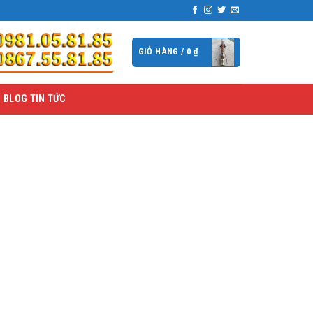
GIỎ HÀNG /
0
₫
BLOG TIN TỨC