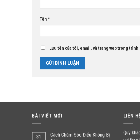
Tên
*
Lưu tên của tôi, email, và trang web trong trình 
BÀI VIẾT MỚI
LIÊN H
Quý khá
Cách Chăm Sóc Điếu Không Bị
31