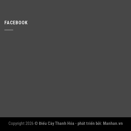
FACEBOOK
Copyright 2026 ©
Điếu Cày Thanh Hóa - phát triển bởi:
Manhan.vn