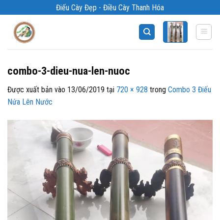
Bỏ
Điếu Cày Đẹp - Điều Cày Thanh Hóa
qua
nội
dung
combo-3-dieu-nua-len-nuoc
Được xuất bản vào
13/06/2019
tại
720 × 928
trong
Combo 3 Điếu
Nứa Lên Nước