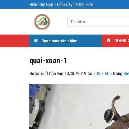
Bỏ
Điếu Cày Đẹp - Điều Cày Thanh Hóa
qua
nội
Tìm
dung
kiếm:
Danh mục sản phẩm
TRANG 
quai-xoan-1
Được xuất bản vào
13/06/2019
tại
500 × 606
trong
Đi