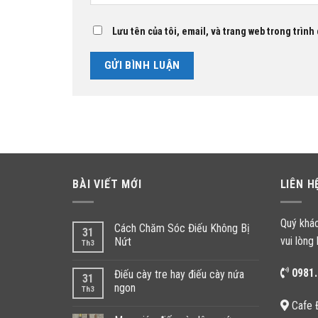
Lưu tên của tôi, email, và trang web trong trình 
BÀI VIẾT MỚI
LIÊN H
Quý khá
Cách Chăm Sóc Điếu Không Bị
31
vui lòng 
Nứt
Th3
0981.
Điếu cày tre hay điếu cày nứa
31
ngon
Th3
Cafe 