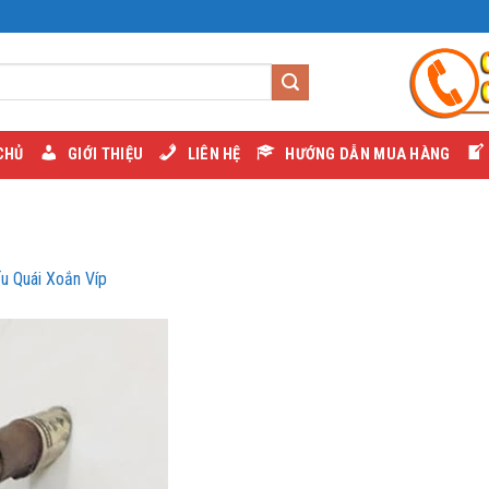
CHỦ
GIỚI THIỆU
LIÊN HỆ
HƯỚNG DẪN MUA HÀNG
ếu Quái Xoắn Víp