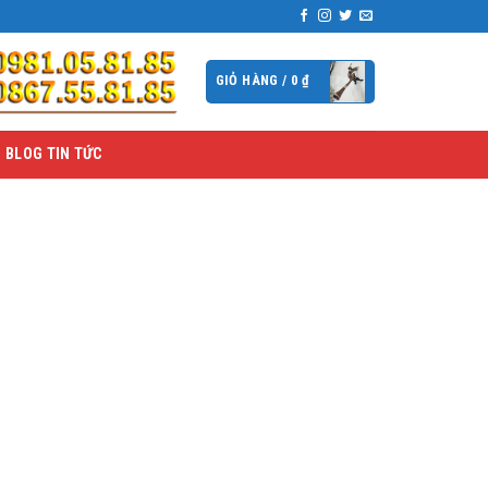
GIỎ HÀNG /
0
₫
BLOG TIN TỨC