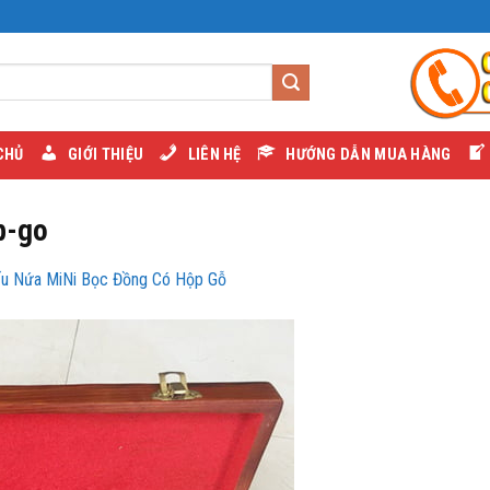
CHỦ
GIỚI THIỆU
LIÊN HỆ
HƯỚNG DẪN MUA HÀNG
p-go
ếu Nứa MiNi Bọc Đồng Có Hộp Gỗ