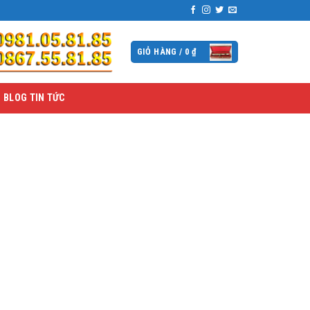
GIỎ HÀNG /
0
₫
BLOG TIN TỨC