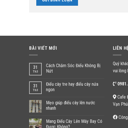
BÀI VIẾT MỚI
LIÊN H
Quý khá
Cách Chăm Sóc Điếu Không Bị
31
vui lòng 
Nứt
Th3
0981.
Điếu cày tre hay điếu cày nứa
31
ngon
Th3
Cafe 
Mẹo giúp điếu cày lên nước
Vạn Phú
nhanh
Công
Mang Điếu Cày Lên Máy Bay Có
Được Không?