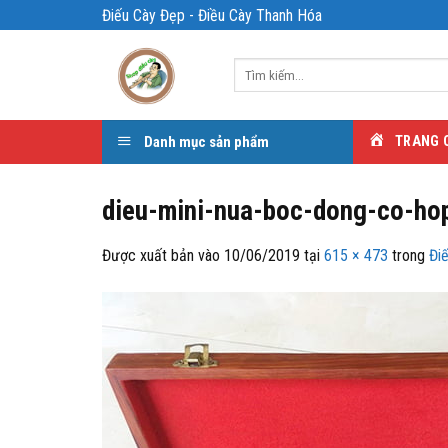
Bỏ
Điếu Cày Đẹp - Điều Cày Thanh Hóa
qua
nội
Tìm
dung
kiếm:
Danh mục sản phẩm
TRANG 
dieu-mini-nua-boc-dong-co-ho
Được xuất bản vào
10/06/2019
tại
615 × 473
trong
Đi