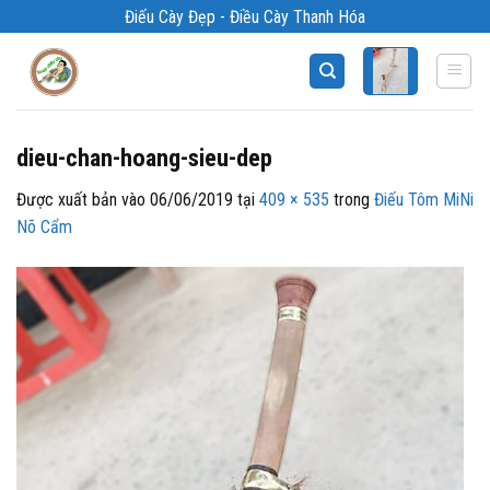
Bỏ
Điếu Cày Đẹp - Điều Cày Thanh Hóa
qua
nội
dung
dieu-chan-hoang-sieu-dep
Được xuất bản vào
06/06/2019
tại
409 × 535
trong
Điếu Tôm MiNi
Nõ Cẩm