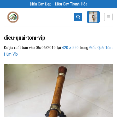
Bỏ
Điếu Cày Đẹp - Điều Cày Thanh Hóa
qua
nội
dung
dieu-quai-tom-vip
Được xuất bản vào
06/06/2019
tại
420 × 550
trong
Điếu Quái Tôm
Hùm Víp