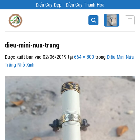
Bỏ
Điếu Cày Đẹp - Điều Cày Thanh Hóa
qua
nội
dung
dieu-mini-nua-trang
Được xuất bản vào
02/06/2019
tại
664 × 800
trong
Điếu Mini Nứa
Trắng Nhỏ Xinh