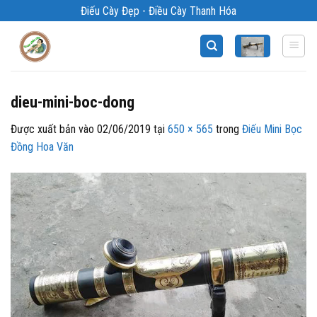
Bỏ
Điếu Cày Đẹp - Điều Cày Thanh Hóa
qua
nội
dung
dieu-mini-boc-dong
Được xuất bản vào
02/06/2019
tại
650 × 565
trong
Điếu Mini Bọc
Đồng Hoa Văn