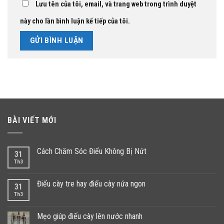
Lưu tên của tôi, email, và trang web trong trình duyệt
này cho lần bình luận kế tiếp của tôi.
BÀI VIẾT MỚI
Cách Chăm Sóc Điếu Không Bị Nứt
31
Th3
Điếu cày tre hay điếu cày nứa ngon
31
Th3
Mẹo giúp điếu cày lên nước nhanh