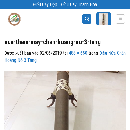
Bỏ
Điếu Cày Đẹp - Điều Cày Thanh Hóa
qua
nội
dung
nua-tham-may-chan-hoang-no-3-tang
Được xuất bản vào
02/06/2019
tại
488 × 650
trong
Điếu Nứa Chân
Hoẵng Nỏ 3 Tầng