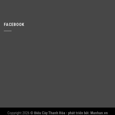
FACEBOOK
Copyright 2026 ©
Điếu Cày Thanh Hóa - phát triển bởi:
Manhan.vn