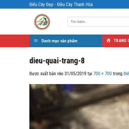
Bỏ
Điếu Cày Đẹp - Điều Cày Thanh Hóa
qua
nội
Tìm
dung
kiếm:
Danh mục sản phẩm
TRANG 
dieu-quai-trang-8
Được xuất bản vào
31/05/2019
tại
700 × 700
trong
Đi