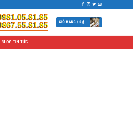
GIỎ HÀNG /
0
₫
BLOG TIN TỨC