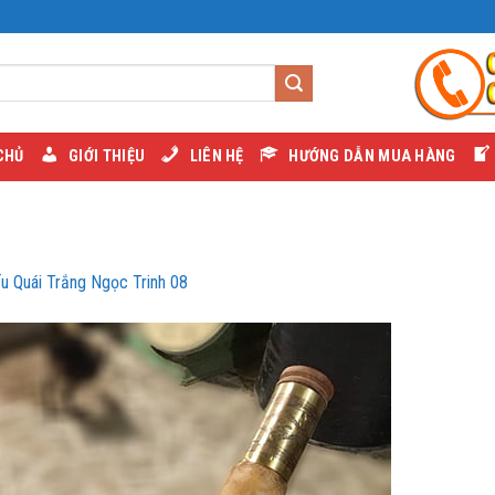
CHỦ
GIỚI THIỆU
LIÊN HỆ
HƯỚNG DẪN MUA HÀNG
ếu Quái Trắng Ngọc Trinh 08