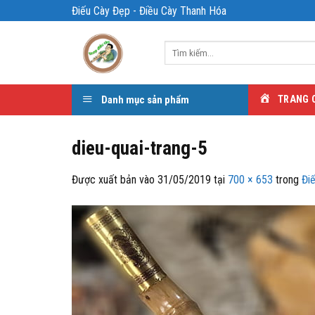
Bỏ
Điếu Cày Đẹp - Điều Cày Thanh Hóa
qua
nội
Tìm
dung
kiếm:
Danh mục sản phẩm
TRANG 
dieu-quai-trang-5
Được xuất bản vào
31/05/2019
tại
700 × 653
trong
Đi