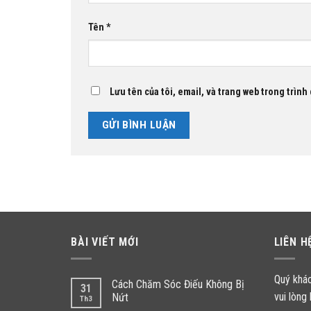
Tên
*
Lưu tên của tôi, email, và trang web trong trình 
BÀI VIẾT MỚI
LIÊN H
Quý khá
Cách Chăm Sóc Điếu Không Bị
31
vui lòng 
Nứt
Th3