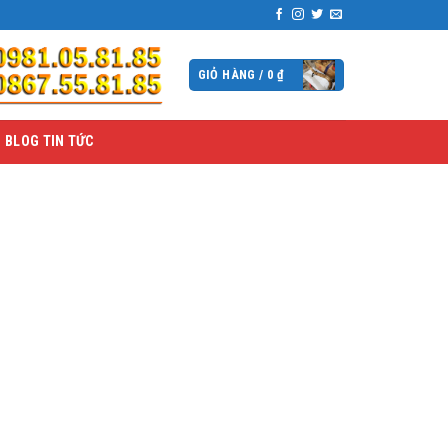
GIỎ HÀNG /
0
₫
BLOG TIN TỨC