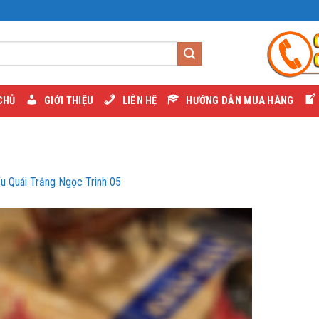
CHỦ
GIỚI THIỆU
LIÊN HỆ
HƯỚNG DẪN MUA HÀNG
ếu Quái Trắng Ngọc Trinh 05