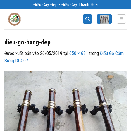
Bỏ
Điếu Cày Đẹp - Điều Cày Thanh Hóa
qua
nội
dung
dieu-go-hang-dep
Được xuất bản vào
26/05/2019
tại
650 × 631
trong
Điếu Gỗ Cẩm
Sừng DGC07