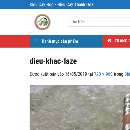
Bỏ
Điếu Cày Đẹp - Điều Cày Thanh Hóa
qua
nội
Tìm
dung
kiếm:
Danh mục sản phẩm
TRANG 
dieu-khac-laze
Được xuất bản vào
16/05/2019
tại
720 × 960
trong
Đi