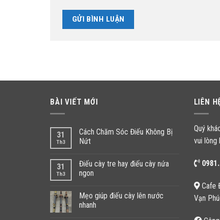
BÀI VIẾT MỚI
LIÊN H
Quý khá
Cách Chăm Sóc Điếu Không Bị
31
vui lòng 
Nứt
Th3
0981.
Điếu cày tre hay điếu cày nứa
31
ngon
Th3
Cafe 
Mẹo giúp điếu cày lên nước
Vạn Phú
nhanh