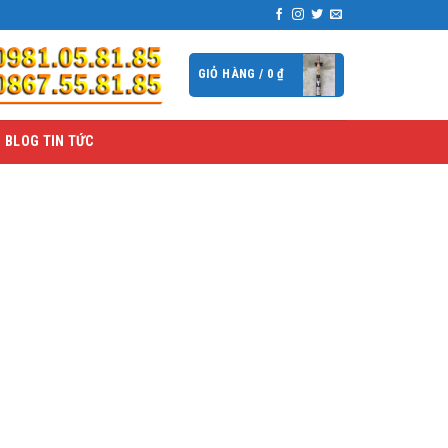
GIỎ HÀNG /
0
₫
BLOG TIN TỨC