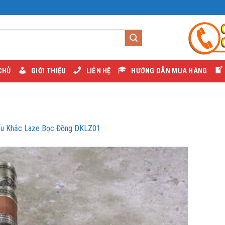
CHỦ
GIỚI THIỆU
LIÊN HỆ
HƯỚNG DẪN MUA HÀNG
ếu Khắc Laze Bọc Đồng DKLZ01