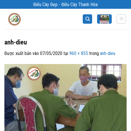
Bỏ
Điếu Cày Đẹp - Điều Cày Thanh Hóa
qua
nội
dung
anh-dieu
Được xuất bản vào
07/05/2020
tại
960 × 855
trong
anh-dieu