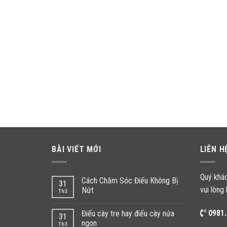
BÀI VIẾT MỚI
LIÊN H
Quý khá
Cách Chăm Sóc Điếu Không Bị
31
vui lòng 
Nứt
Th3
0981.
Điếu cày tre hay điếu cày nứa
31
ngon
Th3