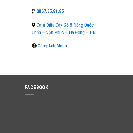
0867.55.81.85
Cafe Điếu Cày Số 8 Nông Quốc
Chấn – Vạn Phúc – Hà Đông – HN
Công Anh Moon
FACEBOOK