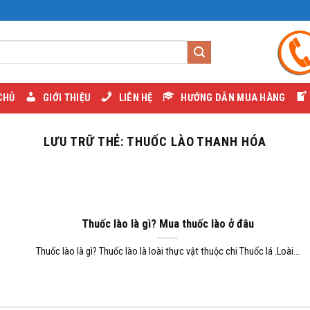
CHỦ
GIỚI THIỆU
LIÊN HỆ
HƯỚNG DẪN MUA HÀNG
LƯU TRỮ THẺ:
THUỐC LÀO THANH HÓA
Thuốc lào là gì? Mua thuốc lào ở đâu
Thuốc lào là gì? Thuốc lào là loài thực vật thuộc chi Thuốc lá .Loài...