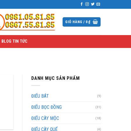
GIỎ HÀNG /
0
₫
BLOG TIN TỨC
DANH MỤC SẢN PHẨM
ĐIẾU BÁT
(9)
ĐIẾU BỌC ĐỒNG
(31)
ĐIẾU CÀY MỘC
(18)
ĐIẾU CÀY QUẾ
(4)