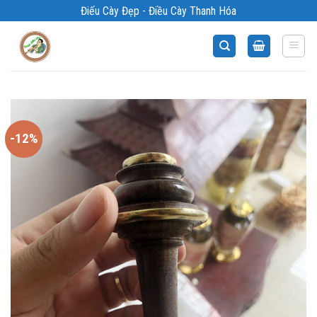
Bỏ
Điếu Cày Đẹp - Điều Cày Thanh Hóa
qua
nội
dung
-12%