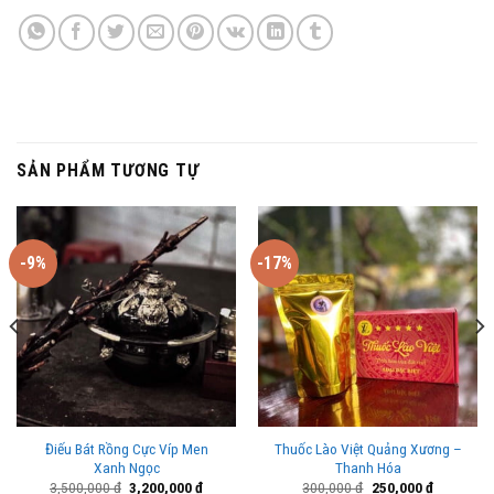
SẢN PHẨM TƯƠNG TỰ
-9%
-17%
Điếu Bát Rồng Cực Víp Men
Thuốc Lào Việt Quảng Xương –
Xanh Ngọc
Thanh Hóa
Giá
Giá
Giá
Giá
3,500,000
₫
3,200,000
₫
300,000
₫
250,000
₫