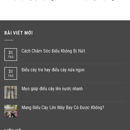
gốc
hiện
gốc
hiện
là:
tại
là:
tại
₫.
3,500,000 ₫.
là:
300,000 ₫.
là:
3,200,000 ₫.
250,000 ₫
BÀI VIẾT MỚI
Cách Chăm Sóc Điếu Không Bị Nứt
31
Th3
Điếu cày tre hay điếu cày nứa ngon
31
Th3
Mẹo giúp điếu cày lên nước nhanh
Mang Điếu Cày Lên Máy Bay Có Được Không?