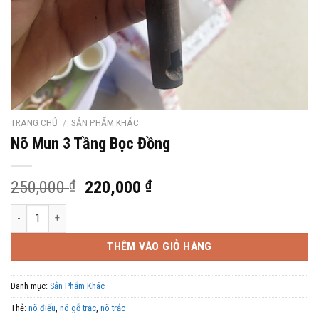
TRANG CHỦ
/
SẢN PHẨM KHÁC
Nõ Mun 3 Tầng Bọc Đồng
Giá
Giá
250,000
₫
220,000
₫
gốc
hiện
Nõ Mun 3 Tầng Bọc Đồng số lượng
là:
tại
250,000 ₫.
là:
THÊM VÀO GIỎ HÀNG
220,000 ₫.
Danh mục:
Sản Phẩm Khác
Thẻ:
nõ điếu
,
nõ gỗ trắc
,
nõ trắc