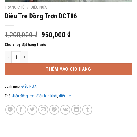
TRANG CHỦ
/
ĐIẾU NỨA
Điếu Tre Đồng Trơn DCT06
Giá
Giá
1,200,000
₫
950,000
₫
gốc
hiện
Cho phép đặt hàng trước
là:
tại
Điếu Tre Đồng Trơn DCT06 số lượng
1,200,000 ₫.
là:
950,000 ₫.
THÊM VÀO GIỎ HÀNG
Danh mục:
ĐIẾU NỨA
Thẻ:
điếu đồng trơn
,
điếu hun khói
,
điếu tre