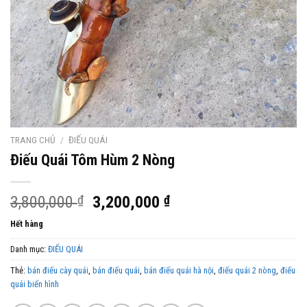
TRANG CHỦ
/
ĐIẾU QUÁI
Điếu Quái Tôm Hùm 2 Nòng
Giá
Giá
3,800,000
₫
3,200,000
₫
gốc
hiện
Hết hàng
là:
tại
3,800,000 ₫.
là:
Danh mục:
ĐIẾU QUÁI
3,200,000 ₫.
Thẻ:
bán điếu cày quái
,
bán điếu quái
,
bán điếu quái hà nội
,
điếu quái 2 nòng
,
điếu
quái biến hình