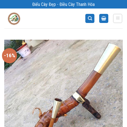
Bỏ
Điếu Cày Đẹp - Điều Cày Thanh Hóa
qua
nội
dung
-16%