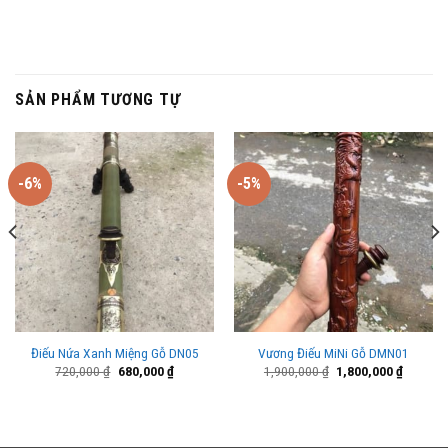
SẢN PHẨM TƯƠNG TỰ
-6%
-5%
Điếu Nứa Xanh Miệng Gỗ DN05
Vương Điếu MiNi Gỗ DMN01
Giá
Giá
Giá
Giá
720,000
₫
680,000
₫
1,900,000
₫
1,800,000
₫
gốc
hiện
gốc
hiện
là:
tại
là:
tại
720,000 ₫.
là:
1,900,000 ₫.
là:
₫.
680,000 ₫.
1,800,00