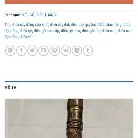
3,200,000 ₫.
Danh mục:
ĐIẾU GỖ
,
ĐIẾU THẲNG
Thẻ:
điếu cày đẳng cấp nhất
,
điếu cày đắt
,
điếu cày quý tộc
,
điếu chạm rồng
,
điếu
đục rồng
,
điếu gỗ
,
điếu gỗ cao cấp
,
điếu gỗ mun
,
điếu gỗ trắc
,
điếu mun
,
điếu mun
đục rồng
,
điếu víp
MÔ TẢ