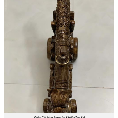
Điếu Gỗ Mun Nguyên Khối Kèm Kệ