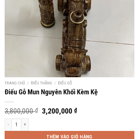
TRANG CHỦ
/
ĐIẾU THẲNG
/
ĐIẾU GỖ
Điếu Gỗ Mun Nguyên Khối Kèm Kệ
Giá
Giá
3,800,000
₫
3,200,000
₫
gốc
hiện
Điếu Gỗ Mun Nguyên Khối Kèm Kệ số lượng
là:
tại
3,800,000 ₫.
là:
THÊM VÀO GIỎ HÀNG